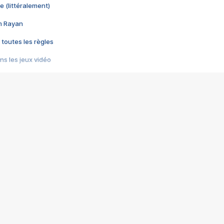
e (littéralement)
im Rayan
 toutes les règles
s les jeux vidéo
us choquant de Rockstar ? - Le scandale BULLY
e plus moche de Steam
du RÊVE tourne au CAUCHEMAR
pendant 8 heures
it… à tort
umiliés par un jeu vidéo
ire - Final Fantasy 8
ti un empire - Age of Empires
story DOFUS