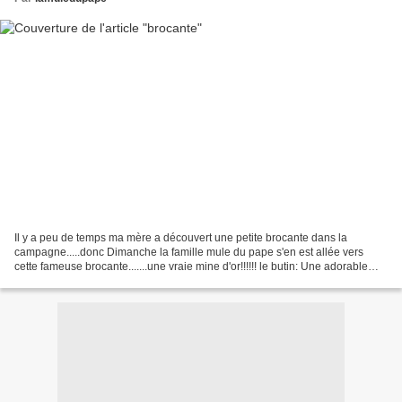
Il y a peu de temps ma mère a découvert une petite brocante dans la
campagne.....donc Dimanche la famille mule du pape s'en est allée vers
cette fameuse brocante.......une vraie mine d'or!!!!!! le butin: Une adorable
petite échelle: Deux fauteuils de...