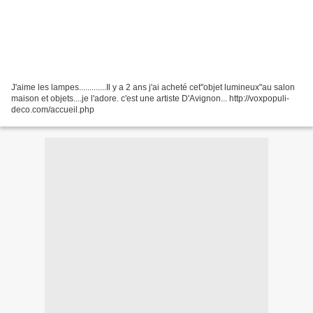
J'aime les lampes.............Il y a 2 ans j'ai acheté cet"objet lumineux"au salon
maison et objets....je l'adore. c'est une artiste D'Avignon... http://voxpopuli-
deco.com/accueil.php