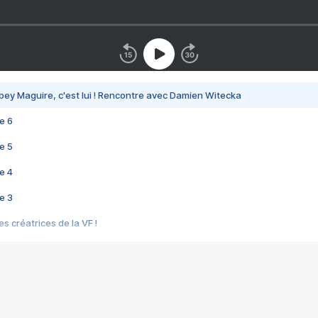
bey Maguire, c'est lui ! Rencontre avec Damien Witecka
e 6
e 5
e 4
e 3
s créatrices de la VF !
e 2
e 1
e Mektoub My Love arrive enfin ! Rencontre avec Shaïn Boumedine et Sal