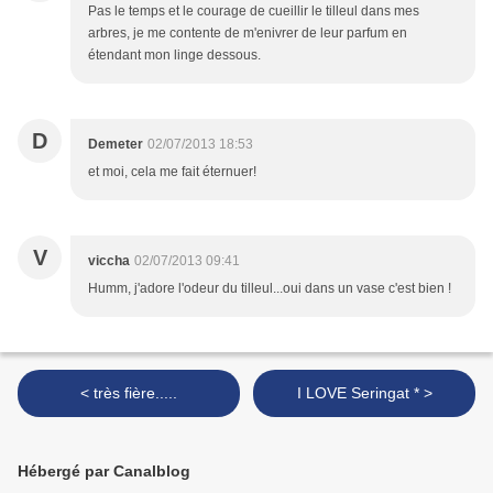
Pas le temps et le courage de cueillir le tilleul dans mes
arbres, je me contente de m'enivrer de leur parfum en
étendant mon linge dessous.
D
Demeter
02/07/2013 18:53
et moi, cela me fait éternuer!
V
viccha
02/07/2013 09:41
Humm, j'adore l'odeur du tilleul...oui dans un vase c'est bien !
< très fière.....
I LOVE Seringat * >
Hébergé par Canalblog