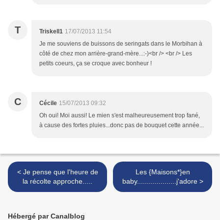
T
Triskell1
17/07/2013 11:54
Je me souviens de buissons de seringats dans le Morbihan à
côté de chez mon arrière-grand-mère...:-)<br /> <br /> Les
petits coeurs, ça se croque avec bonheur !
C
Cécile
15/07/2013 09:32
Oh oui! Moi aussi! Le mien s'est malheureusement trop fané,
à cause des fortes pluies...donc pas de bouquet cette année...
< Je pense que l'heure de
Les {Maisons*}en
la récolte approche.....
baby....................j'adore >
Hébergé par Canalblog