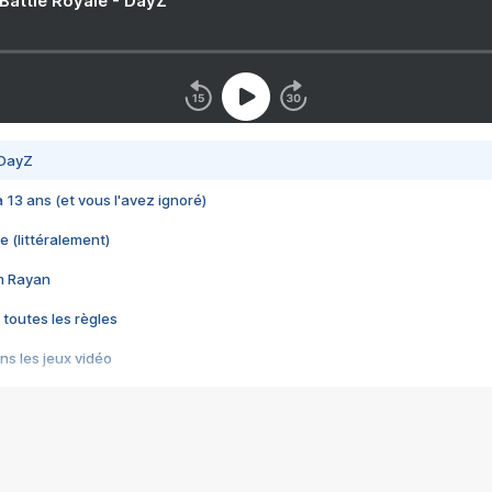
 Battle Royale - DayZ
 DayZ
 a 13 ans (et vous l'avez ignoré)
e (littéralement)
im Rayan
 toutes les règles
s les jeux vidéo
us choquant de Rockstar ? - Le scandale BULLY
e plus moche de Steam
du RÊVE tourne au CAUCHEMAR